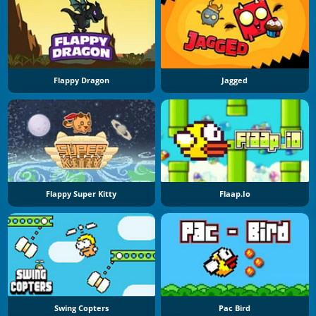
Flappy Dragon
Jagged
Flappy Super Kitty
Flaap.io
Swing Copters
Pac Bird