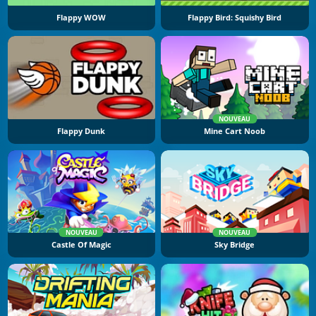
Flappy WOW
Flappy Bird: Squishy Bird
NOUVEAU
Flappy Dunk
Mine Cart Noob
NOUVEAU
NOUVEAU
Castle Of Magic
Sky Bridge