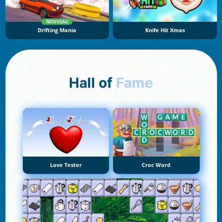
NOUVEAU
Drifting Mania
Knife Hit Xmas
Hall of
Fame
Love Tester
Croc Word