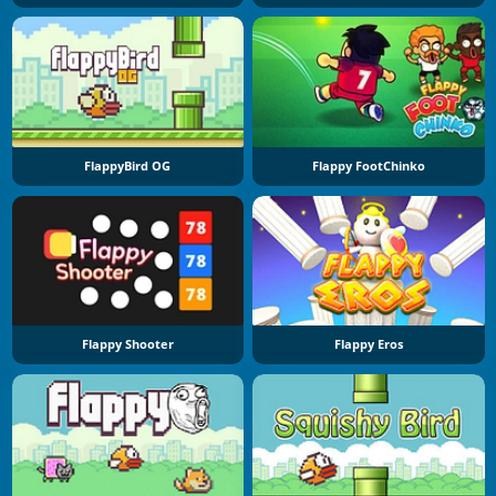
FlappyBird OG
Flappy FootChinko
Flappy Shooter
Flappy Eros