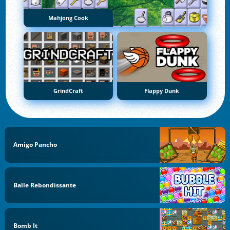
Mahjong Cook
GrindCraft
Flappy Dunk
Amigo Pancho
Balle Rebondissante
Bomb It