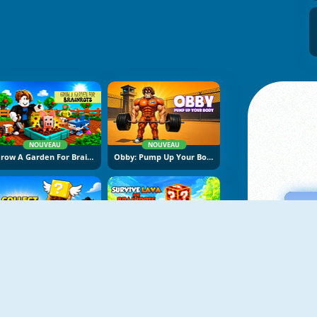
NOUVEAU
NOUVEAU
Grow A Garden For Brainrots
Obby: Pump Up Your Body
NOUVEAU
NOUVEAU
Collect Brainrot Arena
Survive Lava For Brainrots