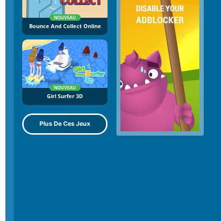
NOUVEAU
Bounce And Collect Online
NOUVEAU
Girl Surfer 3D
Plus De Ces Jeux