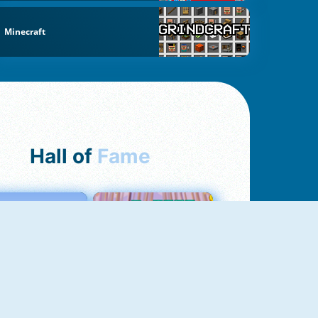
Minecraft
Hall of
Fame
Love Tester
Croc Word