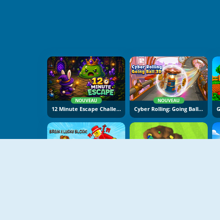
NOUVEAU
NOUVEAU
12 Minute Escape Challenge
Cyber Rolling: Going Ball 3D
NOUVEAU
NOUVEAU
Break A Lucky Block
Backyard Dig Hole 3D Simulator