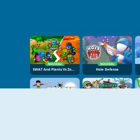
NOUVEAU
NOUVEAU
SWAT And Plants Vs Zombies
Hole Defense
NOUVEAU
Temple Defence
Raid Heroes: Total War