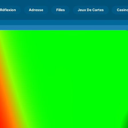
Réflexion
Adresse
Filles
Jeux De Cartes
Casin