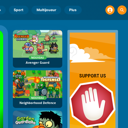
o
Sport
Multijoueur
Plus
NOUVEAU
Avenger Guard
NOUVEAU
Neighborhood Defence