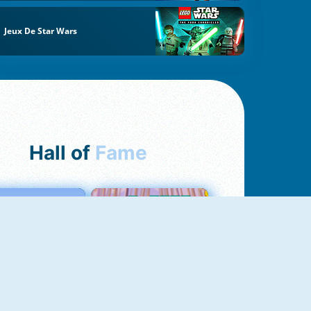
Jeux De Star Wars
Hall of
Fame
Love Tester
Croc Word