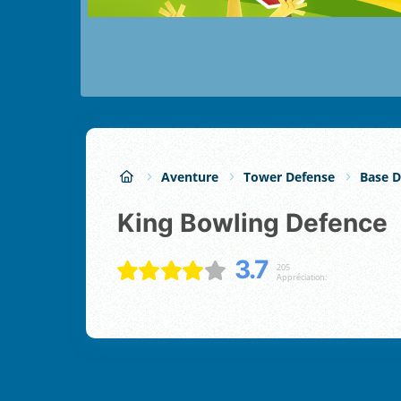
Aventure
Tower Defense
Base D
King Bowling Defence
3.7
205
Appréciation: