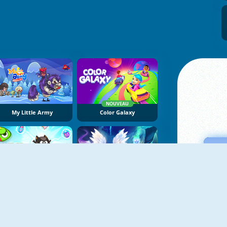
NOUVEAU
My Little Army
Color Galaxy
NOUVEAU
Merge Defense
Cursed Treasure One-And-A-Half