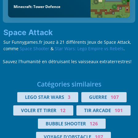
Minecraft: Tower Defence
Space Attack
Sur Funnygames.fr jouez à 21 différents Jeux de Space Attack,
comme
Space Shooter
&
Star Wars: Lego Empire vs Rebels
.
Sauvez l'humanité en détruisant les vaisseaux extraterrestres!
Catégories similaires
LEGO STAR WARS
3
GUERRE
107
VOLER ET TIRER
12
TIR ARCADE
101
BUBBLE SHOOTER
126
VOYAGE D'OBSTACLE
107