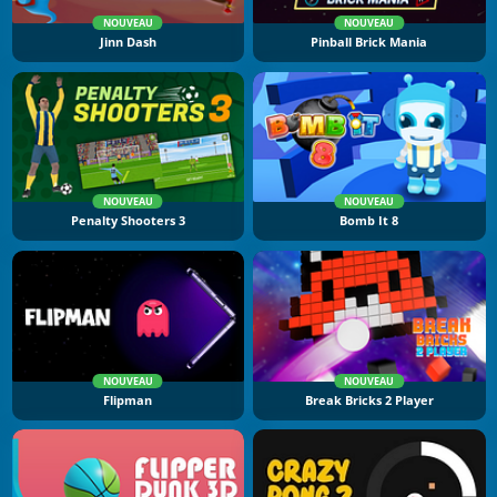
NOUVEAU
NOUVEAU
Jinn Dash
Pinball Brick Mania
NOUVEAU
NOUVEAU
Penalty Shooters 3
Bomb It 8
NOUVEAU
NOUVEAU
Flipman
Break Bricks 2 Player