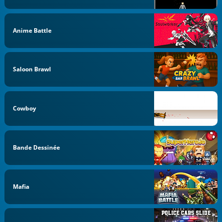
Anime Battle
Saloon Brawl
Cowboy
Bande Dessinée
Mafia