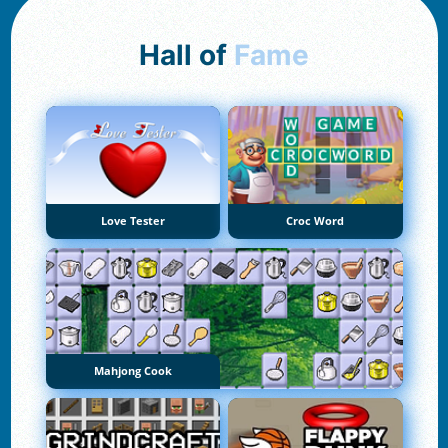
Hall of
Fame
Love Tester
Croc Word
Mahjong Cook