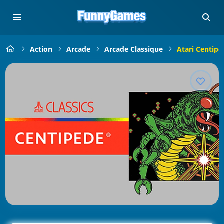
Action
Arcade
Arcade Classique
Atari Centipe