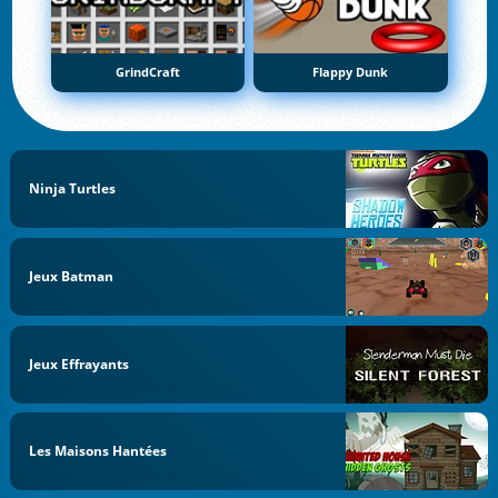
GrindCraft
Flappy Dunk
Ninja Turtles
Jeux Batman
Jeux Effrayants
Les Maisons Hantées