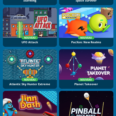
StarWing
Space Survivor
NOUVEAU
NOUVEAU
UFO Attack
PacXon: New Realms
NOUVEAU
NOUVEAU
Atlantic Sky Hunter Extreme
Planet Takeover