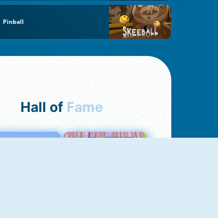
Pinball
Hall of
Fame
Love Tester
Croc Word