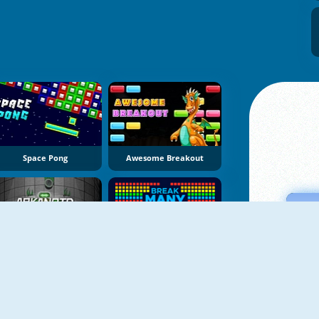
Space Pong
Awesome Breakout
NOUVEAU
Arkanoid For Painters
Break MANY Bricks