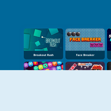
Breakout Rush
Face Breaker
Aleinoid
LavaNoid