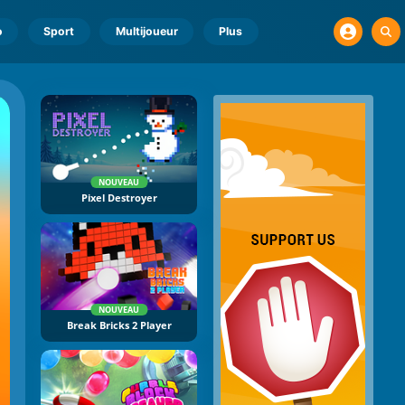
o
Sport
Multijoueur
Plus
NOUVEAU
Pixel Destroyer
NOUVEAU
Break Bricks 2 Player