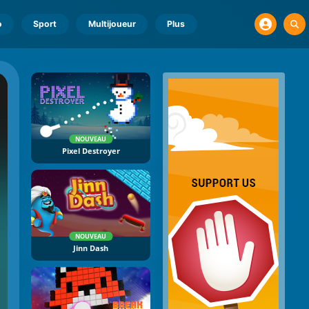
o
Sport
Multijoueur
Plus
NOUVEAU
Pixel Destroyer
NOUVEAU
Jinn Dash