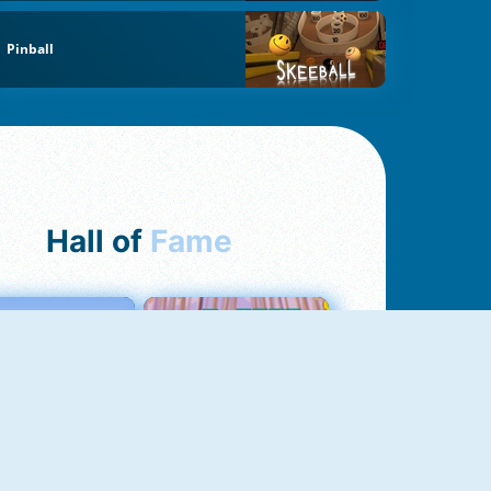
Pinball
Hall of
Fame
Love Tester
Croc Word