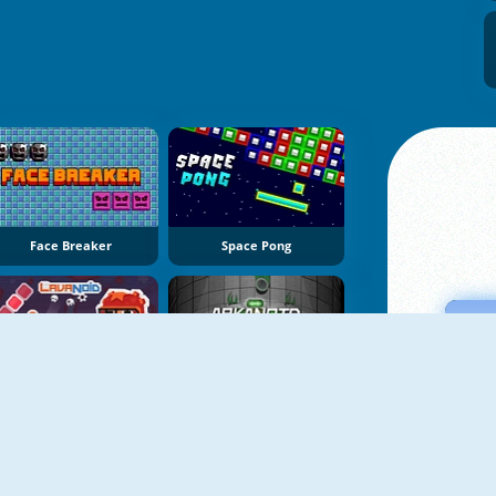
Face Breaker
Space Pong
LavaNoid
Arkanoid For Painters