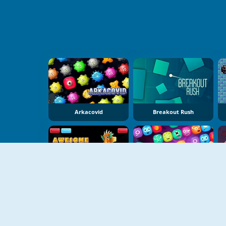
Arkacovid
Breakout Rush
Awesome Breakout
Aleinoid