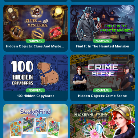
NOUVEAU
NOUVEAU
Hidden Objects: Clues And Mysteries
Find It In The Haunted Mansion
NOUVEAU
NOUVEAU
100 Hidden Capybaras
Hidden Objects: Crime Scene