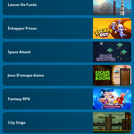
Lancer De Fusée
Échapper Prison
Space Attack
Jeux D’escape-Game
Fantasy RPG
City Siege