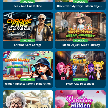
NOUVEAU
NOUVEAU
Seek And Find Online
Blackriver Mystery: Hidden Objects
NOUVEAU
NOUVEAU
Chroma Cars Garage
Hidden Object: Great Journey
NOUVEAU
NOUVEAU
Hidden Objects Rooms Exploration
Prism City Detectives