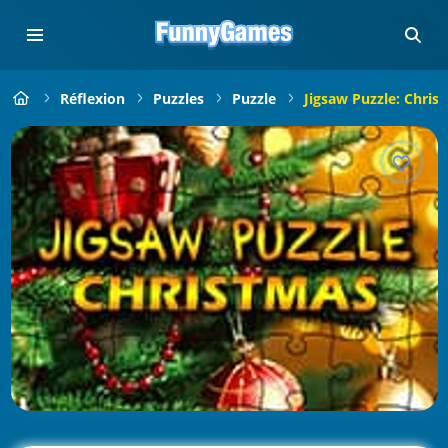
Réflexion
Puzzles
Puzzle
Jigsaw Puzzle: Chris