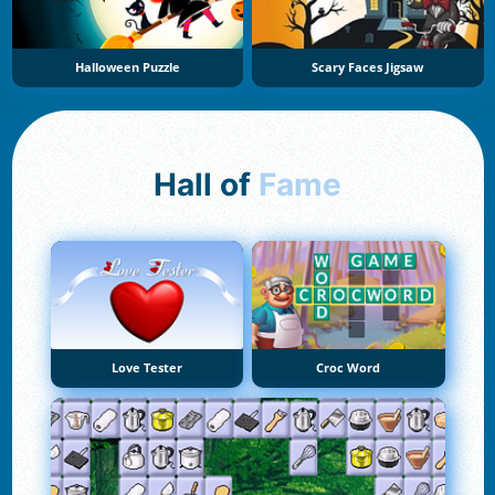
Halloween Puzzle
Scary Faces Jigsaw
Hall of
Fame
Love Tester
Croc Word