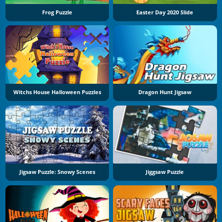
Frog Puzzle
Easter Day 2020 Slide
Witchs House Halloween Puzzles
Dragon Hunt Jigsaw
Jigsaw Puzzle: Snowy Scenes
Jiggsaw Puzzle