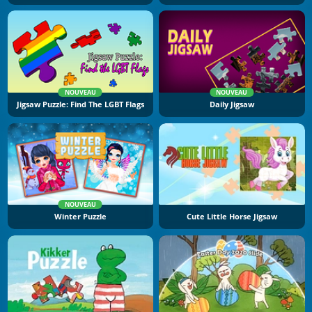
NOUVEAU
NOUVEAU
Jigsaw Puzzle: Find The LGBT Flags
Daily Jigsaw
NOUVEAU
Winter Puzzle
Cute Little Horse Jigsaw