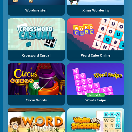
Wordmeister
Xmas Wordering
Crossword Casual
Word Cube Online
NOUVEAU
Circus Words
Words Swipe