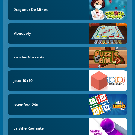
Dragueur De Mines
Monopoly
Puzzles Glissants
Jeux 10x10
Jouer Aux Dés
La Bille Roulante