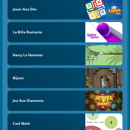
Jouer Aux Dés
La Bille Roulante
Harry Le Hamster
Bijoux
Jeu Aux Diamants
Cool Math