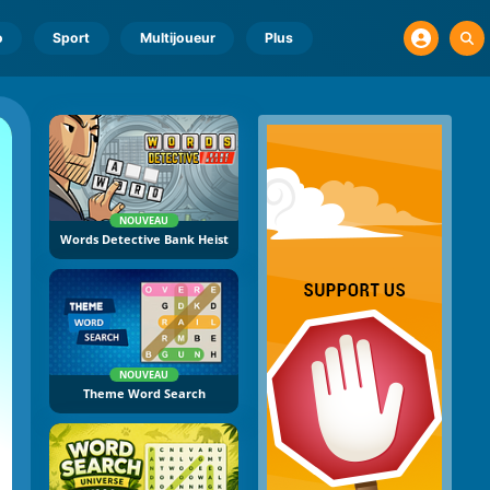
o
Sport
Multijoueur
Plus
NOUVEAU
Words Detective Bank Heist
NOUVEAU
Theme Word Search