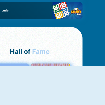
Ludo
Hall of
Fame
Love Tester
Croc Word