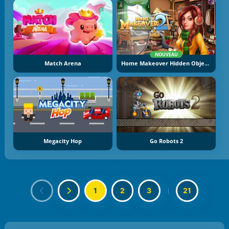
NOUVEAU
Match Arena
Home Makeover Hidden Object 2
Megacity Hop
Go Robots 2
1
2
3
|
21