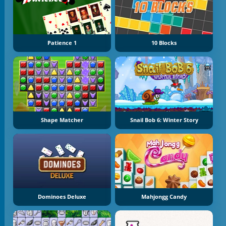
Patience 1
10 Blocks
Shape Matcher
Snail Bob 6: Winter Story
Dominoes Deluxe
Mahjongg Candy