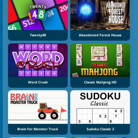
Twenty48
Abandoned Forest House
Word Crush
Classic Mahjong HD
Brain For Monster Truck
Sudoku Classic 2