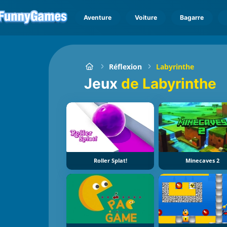
Aventure
Voiture
Bagarre
Réflexion
Labyrinthe
Jeux
de Labyrinthe
Roller Splat!
Minecaves 2