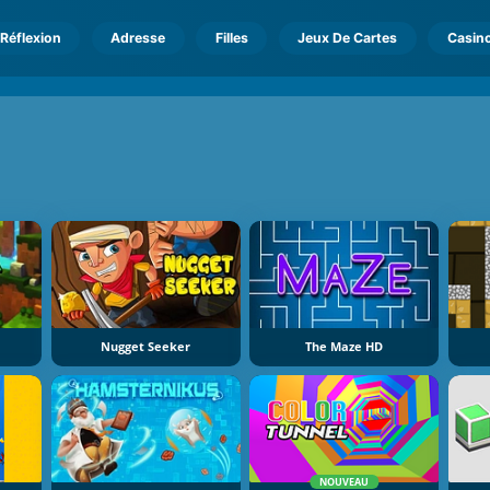
Réflexion
Adresse
Filles
Jeux De Cartes
Casin
Nugget Seeker
The Maze HD
NOUVEAU