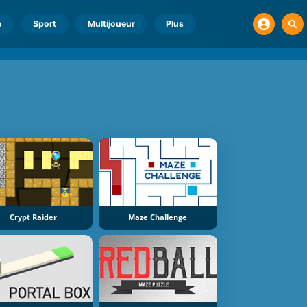
o
Sport
Multijoueur
Plus
Crypt Raider
Maze Challenge