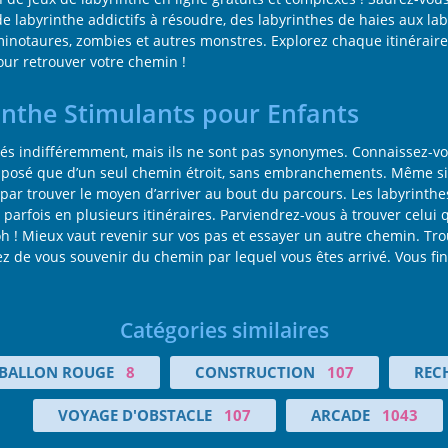
 de labyrinthe addictifs à résoudre, des labyrinthes de haies aux la
minotaures, zombies et autres monstres. Explorez chaque itinéraire 
our retrouver votre chemin !
inthe Stimulants pour Enfants
isés indifféremment, mais ils ne sont pas synonymes. Connaissez-vo
 composé que d’un seul chemin étroit, sans embranchements. Même si
par trouver le moyen d’arriver au bout du parcours. Les labyrinthe
a parfois en plusieurs itinéraires. Parviendrez-vous à trouver celui 
h ! Mieux vaut revenir sur vos pas et essayer un autre chemin. Tro
de vous souvenir du chemin par lequel vous êtes arrivé. Vous finir
Catégories similaires
BALLON ROUGE
8
CONSTRUCTION
107
REC
VOYAGE D'OBSTACLE
107
ARCADE
1043