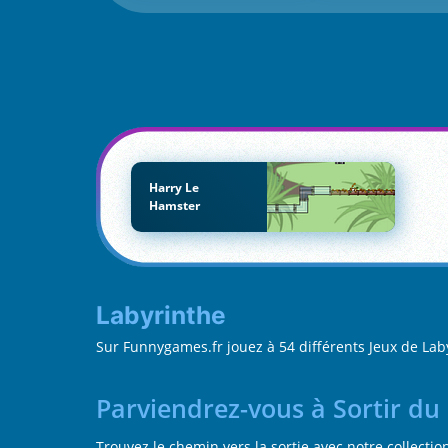
Harry Le
Hamster
Labyrinthe
Sur Funnygames.fr jouez à 54 différents Jeux de L
Parviendrez-vous à Sortir du
Trouvez le chemin vers la sortie avec notre collecti