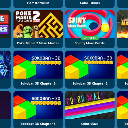
Hamsternikus
Color Tunnel
NOUVEAU
Poke Mania 2 Maze Master
Spinny Maze Puzzle
Sokoban 3D Chapter 5
Sokoban 3D Chapter 2
So
Sokoban 3D Chapter 3
Color Maze
So