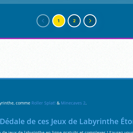
1
2
abyrinthe, comme
Roller Splat!
&
Minecaves 2
.
 Dédale de ces Jeux de Labyrinthe Ét
on de jeux de labyrinthe en ligne gratuits et complexes ! Saurez-vo