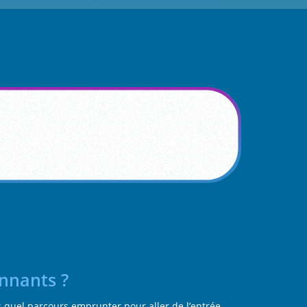
onnants ?
us quel parcours emprunter pour aller de l’entrée