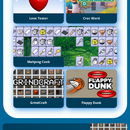
Love Tester
Croc Word
Mahjong Cook
GrindCraft
Flappy Dunk