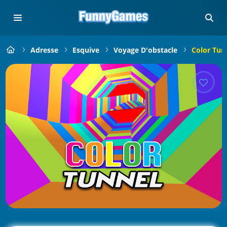
Adresse
Esquive
Voyage D'obstacle
Color Tun