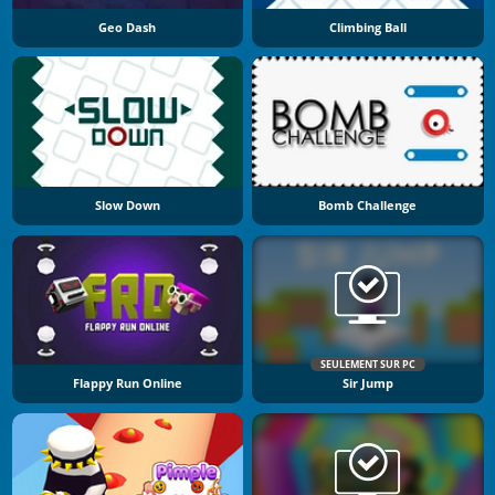
Geo Dash
Climbing Ball
Slow Down
Bomb Challenge
SEULEMENT SUR PC
Flappy Run Online
Sir Jump