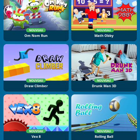
NOUVEAU
NOUVEAU
Om Nom Run
Math Obby
NOUVEAU
NOUVEAU
Draw Climber
Drunk Man 3D
NOUVEAU
NOUVEAU
Vex 8
Rolling Ball