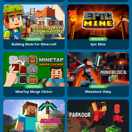
NOUVEAU
NOUVEAU
Building Mods For Minecraft
Epic Mine
NOUVEAU
NOUVEAU
MineTap Merge Clicker
Mineblock Obby