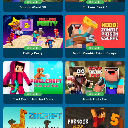
NOUVEAU
NOUVEAU
Square World 3D
Parkour Block 6
NOUVEAU
NOUVEAU
Falling Party
Noob: Zombie Prison Escape
NOUVEAU
NOUVEAU
Pixel Craft: Hide And Seek
Noob Trolls Pro