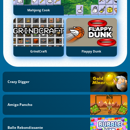
Mahjong Cook
GrindCraft
Flappy Dunk
Crazy Digger
Amigo Pancho
Balle Rebondissante