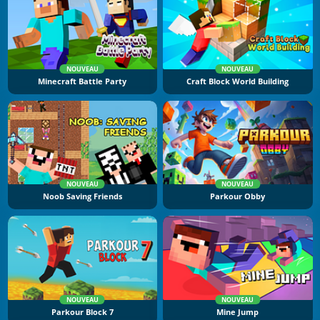
NOUVEAU
NOUVEAU
Minecraft Battle Party
Craft Block World Building
NOUVEAU
NOUVEAU
Noob Saving Friends
Parkour Obby
NOUVEAU
NOUVEAU
Parkour Block 7
Mine Jump