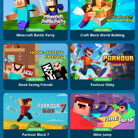
NOUVEAU
NOUVEAU
Minecraft Battle Party
Craft Block World Building
NOUVEAU
NOUVEAU
Noob Saving Friends
Parkour Obby
NOUVEAU
NOUVEAU
Parkour Block 7
Mine Jump