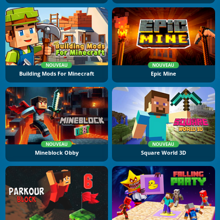
NOUVEAU
NOUVEAU
Building Mods For Minecraft
Epic Mine
NOUVEAU
NOUVEAU
Mineblock Obby
Square World 3D