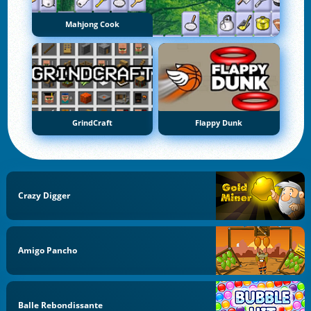
Mahjong Cook
GrindCraft
Flappy Dunk
Crazy Digger
Amigo Pancho
Balle Rebondissante