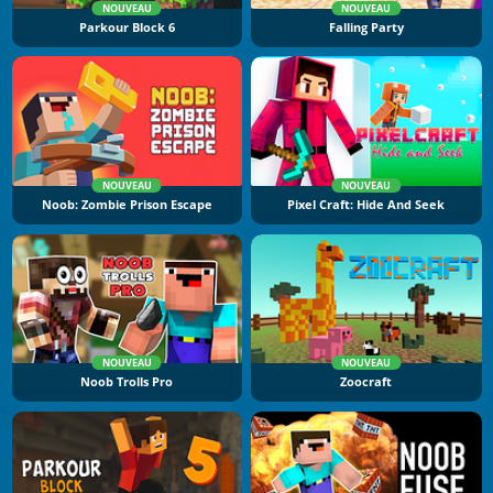
NOUVEAU
NOUVEAU
Parkour Block 6
Falling Party
NOUVEAU
NOUVEAU
Noob: Zombie Prison Escape
Pixel Craft: Hide And Seek
NOUVEAU
NOUVEAU
Noob Trolls Pro
Zoocraft