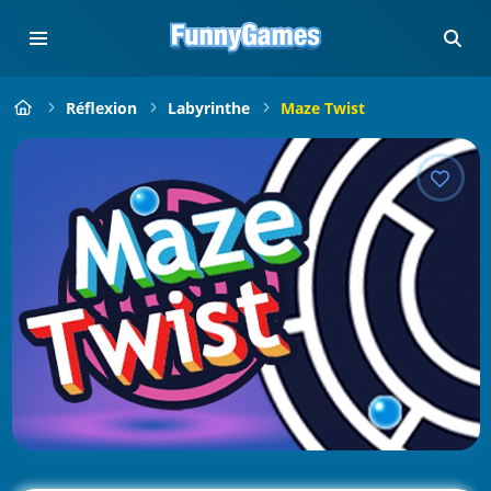
Réflexion
Labyrinthe
Maze Twist