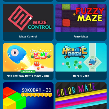
Maze Control
Fuzzy Maze
NOUVEAU
Find The Way Home Maze Game
Heroic Dash