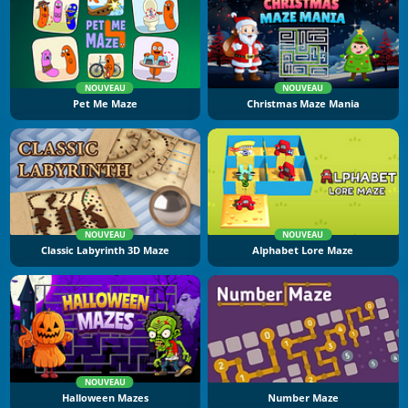
NOUVEAU
NOUVEAU
Pet Me Maze
Christmas Maze Mania
NOUVEAU
NOUVEAU
Classic Labyrinth 3D Maze
Alphabet Lore Maze
NOUVEAU
Halloween Mazes
Number Maze