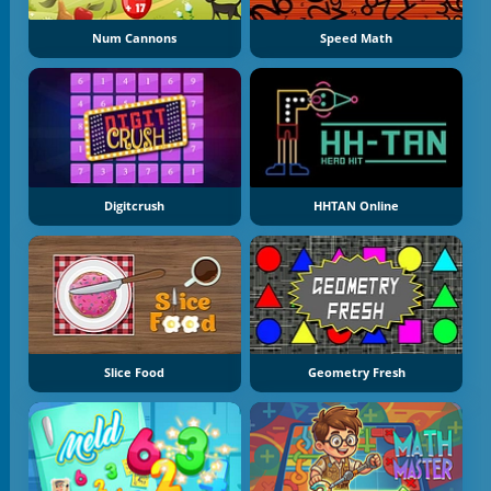
Num Cannons
Speed Math
Digitcrush
HHTAN Online
Slice Food
Geometry Fresh