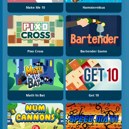
Make Me 10
Hamsternikus
Pixo Cross
Bartender Game
Math Vs Bat
Get 10