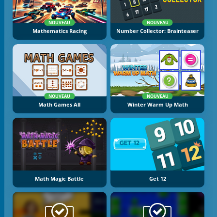
NOUVEAU
NOUVEAU
Mathematics Racing
Number Collector: Brainteaser
NOUVEAU
NOUVEAU
Math Games All
Winter Warm Up Math
Math Magic Battle
Get 12