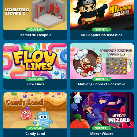
NOUVEAU
NOUVEAU
Isometric Escape 2
Mr Cappuccino Assassino
NOUVEAU
NOUVEAU
Flow Lines
Mahjong Connect Cookware
NOUVEAU
NOUVEAU
Candy Land
Mirror Wizard