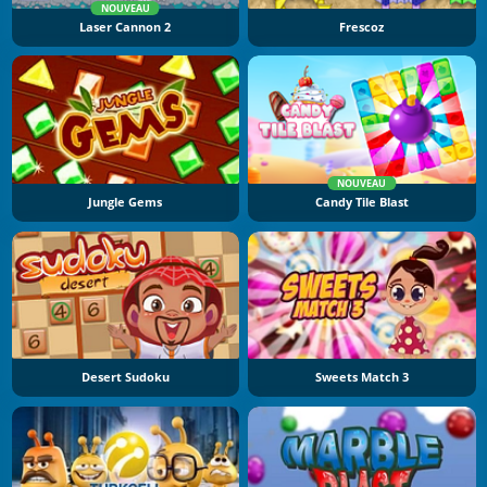
NOUVEAU
Laser Cannon 2
Frescoz
NOUVEAU
Jungle Gems
Candy Tile Blast
Desert Sudoku
Sweets Match 3