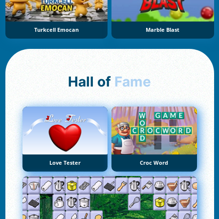
Turkcell Emocan
Marble Blast
Hall of
Fame
Love Tester
Croc Word