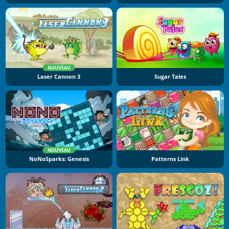
NOUVEAU
Laser Cannon 3
Sugar Tales
NOUVEAU
NoNoSparks: Genesis
Patterns Link