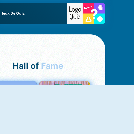
Jeux De Quiz
Hall of
Fame
Love Tester
Croc Word