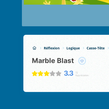
Réflexion
Logique
Casse-Tête
Marble Blast
3.3
72
Appréciation: