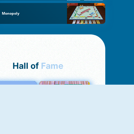
Monopoly
Hall of
Fame
Love Tester
Croc Word