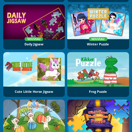
NOUVEAU
NOUVEAU
Daily Jigsaw
Winter Puzzle
Cute Little Horse Jigsaw
Frog Puzzle