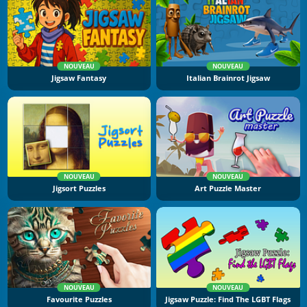
NOUVEAU
NOUVEAU
Jigsaw Fantasy
Italian Brainrot Jigsaw
NOUVEAU
NOUVEAU
Jigsort Puzzles
Art Puzzle Master
NOUVEAU
NOUVEAU
Favourite Puzzles
Jigsaw Puzzle: Find The LGBT Flags