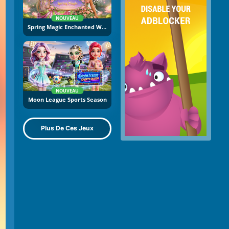
NOUVEAU
Spring Magic Enchanted Wardrobe
NOUVEAU
Moon League Sports Season
Plus De Ces Jeux