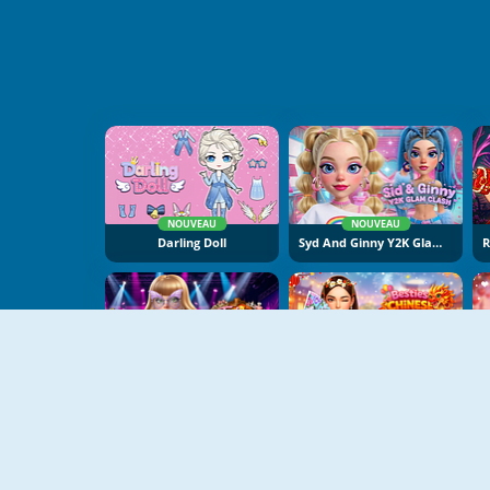
NOUVEAU
NOUVEAU
Darling Doll
Syd And Ginny Y2K Glam Clash
NOUVEAU
NOUVEAU
Taylor Dress Studio: Preppy And Wild West Glam
Besties Chinese New Year Celebration