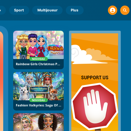
o
Sport
Multijoueur
Plus
NOUVEAU
Rainbow Girls Christmas Party
NOUVEAU
Fashion Valkyries: Saga Of Style