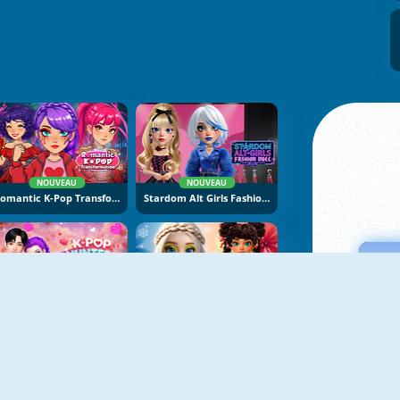
NOUVEAU
NOUVEAU
Romantic K-Pop Transformation
Stardom Alt Girls Fashion Duel
NOUVEAU
NOUVEAU
K-Pop Hunters Valentine Style
Hot And Cold Winter Style