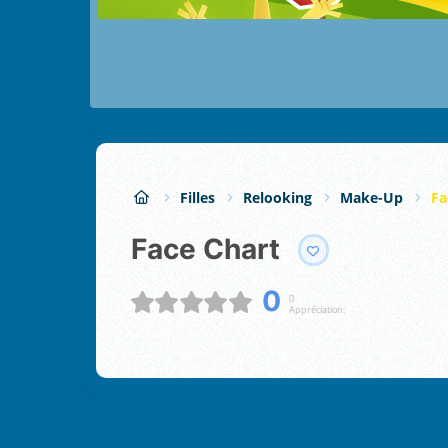
Filles
Relooking
Make-Up
Fa
Face Chart
0
0
Appréciation: