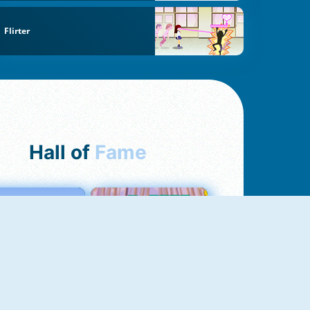
Flirter
Hall of
Fame
Love Tester
Croc Word