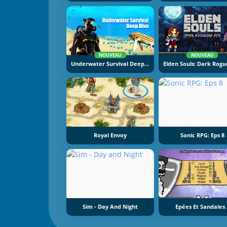
NOUVEAU
NOUVEAU
Underwater Survival Deep Dive
Royal Envoy
Sonic RPG: Eps 8
Sim - Day And Night
Epées Et Sandales 