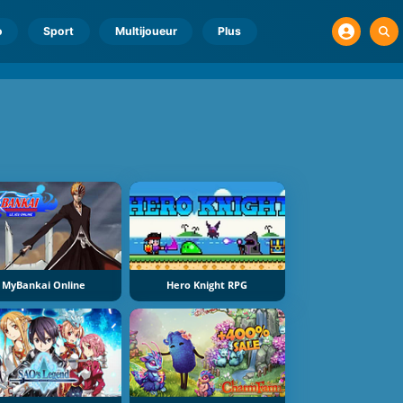
o
Sport
Multijoueur
Plus
MyBankai Online
Hero Knight RPG