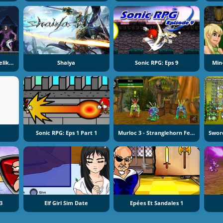
Elden Souls: Dark Roguelike RPG
Shaiya
Sonic RPG: Eps 9
Min
Sonic RPG: Eps 1 Part 1
Murloc 3 - Stranglehorn Fever
3
Elf Girl Sim Date
Epées Et Sandales 1