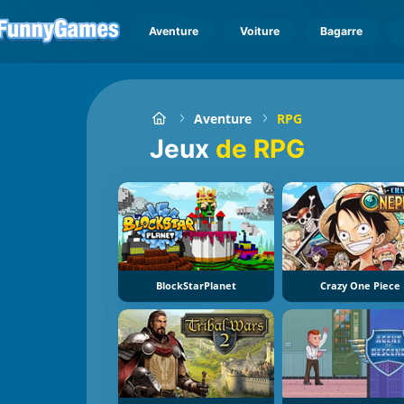
Aventure
Voiture
Bagarre
Aventure
RPG
Jeux
de RPG
BlockStarPlanet
Crazy One Piece