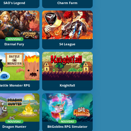
SAO's Legend
Charm Farm
NOUVEAU
Eternal Fury
S4 League
Battle Monster RPG
Knightfall
NOUVEAU
NOUVEAU
Dragon Hunter
BitGoblins RPG Simulator