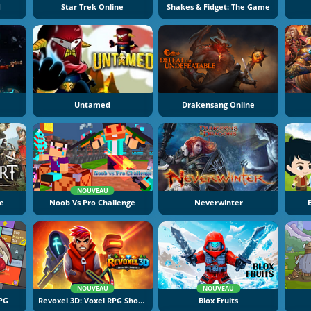
d
Star Trek Online
Shakes & Fidget: The Game
Untamed
Drakensang Online
NOUVEAU
ne
Noob Vs Pro Challenge
Neverwinter
NOUVEAU
NOUVEAU
PG
Revoxel 3D: Voxel RPG Shooter
Blox Fruits