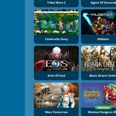
Tribal Wars 2
Agent Of Descen
Cinderella Story
Wildstar
Echo Of Soul
Black Desert Onli
NOUVEAU
Mars Tomorrow
Minimal Dungeon R