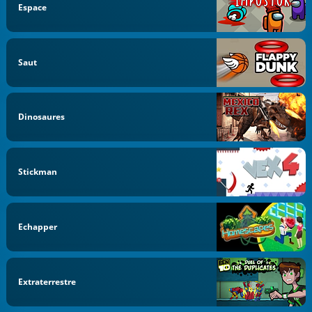
Espace
Saut
Dinosaures
Stickman
Echapper
Extraterrestre