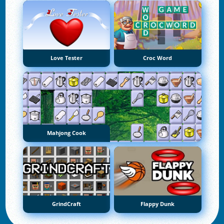
Love Tester
Croc Word
Mahjong Cook
GrindCraft
Flappy Dunk