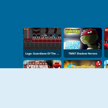
Lego: Guardians Of The Galaxy
TMNT Shadow Heroes
Lego: Ultimate Spider-Man
Superhero.io