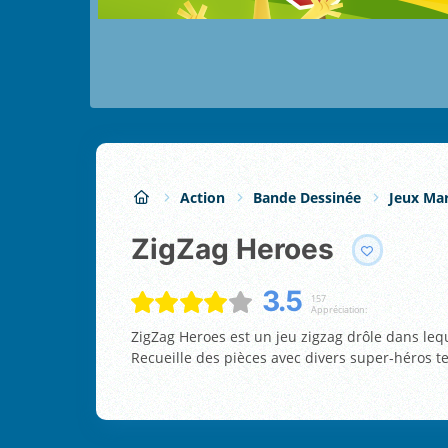
Action
Bande Dessinée
Jeux Mar
ZigZag Heroes
3.5
157
Appréciation:
ZigZag Heroes est un jeu zigzag drôle dans leq
Recueille des pièces avec divers super-héros 