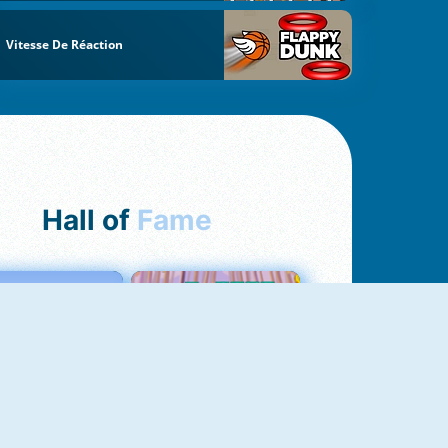
Vitesse De Réaction
Hall of
Fame
Love Tester
Croc Word