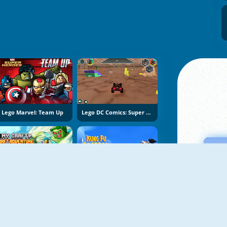
Lego Marvel: Team Up
Lego DC Comics: Super Heroes
NOUVEAU
NOUVEAU
My Craft: Craft Adventure
Kung Fu Sparrow