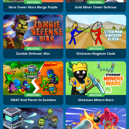
NOUVEAU
NOUVEAU
Hero Tower Wars Merge Puzzle
Gold Miner Tower Defense
NOUVEAU
NOUVEAU
Zombie Defense: War
Stickman Kingdom Clash
NOUVEAU
NOUVEAU
SWAT And Plants Vs Zombies
Stickman Miners Wars