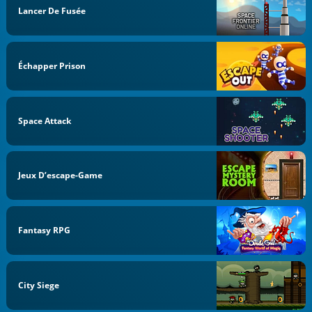
Lancer De Fusée
Échapper Prison
Space Attack
Jeux D’escape-Game
Fantasy RPG
City Siege