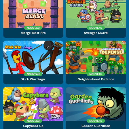
NOUVEAU
NOUVEAU
Merge Blast Pro
Avenger Guard
NOUVEAU
NOUVEAU
Stick War Saga
Neighborhood Defence
NOUVEAU
NOUVEAU
Capybara Go
Garden Guardians