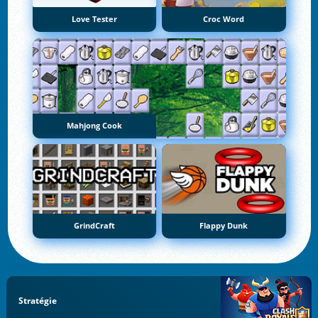
Love Tester
Croc Word
Mahjong Cook
GrindCraft
Flappy Dunk
Stratégie