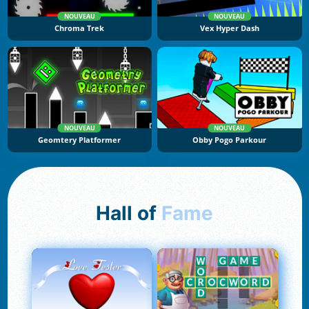
NOUVEAU
NOUVEAU
Chroma Trek
Vex Hyper Dash
NOUVEAU
NOUVEAU
Geomtery Platformer
Obby Pogo Parkour
Hall of
Fame