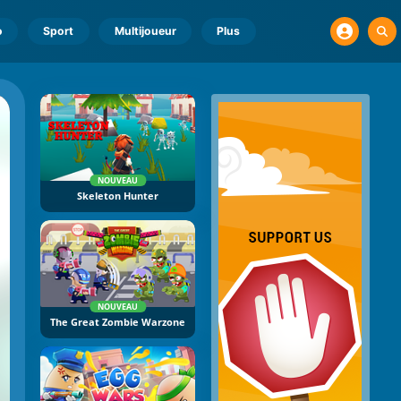
o
Sport
Multijoueur
Plus
NOUVEAU
Skeleton Hunter
NOUVEAU
The Great Zombie Warzone