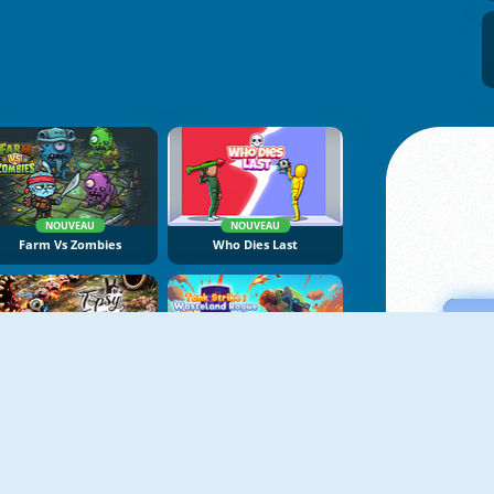
NOUVEAU
NOUVEAU
Farm Vs Zombies
Who Dies Last
NOUVEAU
NOUVEAU
Topsy Turvy
Tank Strike: Wasteland Rogue