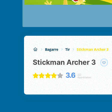
Bagarre
Tir
Stickman Archer 3
Stickman Archer 3
3.6
222
Appréciation: