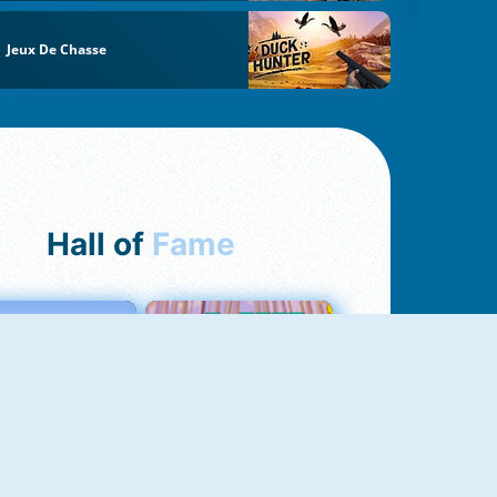
Jeux De Chasse
Hall of
Fame
Love Tester
Croc Word