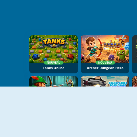
NOUVEAU
NOUVEAU
Tanks Online
Archer Dungeon Hero
NOUVEAU
NOUVEAU
Robin Hood Archer
Grandfather Road Chase: Realistic Shooter