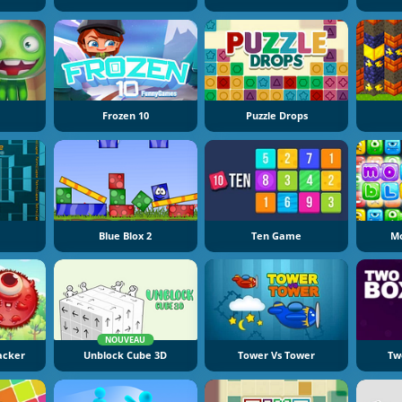
Frozen 10
Puzzle Drops
e
Blue Blox 2
Ten Game
Mo
NOUVEAU
acker
Unblock Cube 3D
Tower Vs Tower
Tw