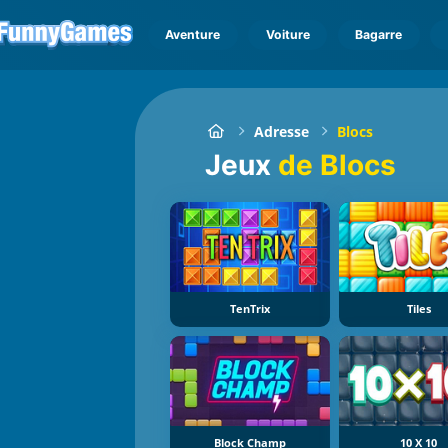
Aventure
Voiture
Bagarre
Adresse
Blocs
Jeux
de Blocs
TenTrix
Tiles
Block Champ
10 X 10