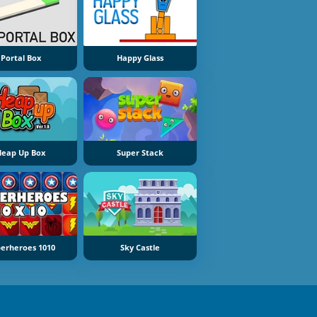
Portal Box
Happy Glass
Heap Up Box
Super Stack
erheroes 1010
Sky Castle