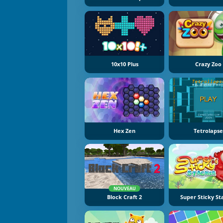
10x10 Plus
Crazy Zoo
Hex Zen
Tetrolaps
NOUVEAU
Block Craft 2
Super Sticky St