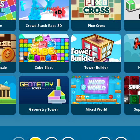
le
Crowd Stack Race 3D
Pixo Cross
zzle
Cube Blast
Tower Builder
Geometry Tower
Mixed World
Sup