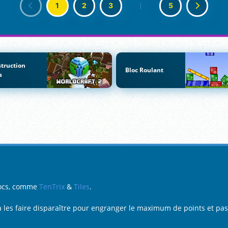
1
2
3
|
5
truction
Bloc Roulant
s
locs, comme
TenTrix
&
Tiles
.
 à les faire disparaître pour engranger le maximum de points et pa