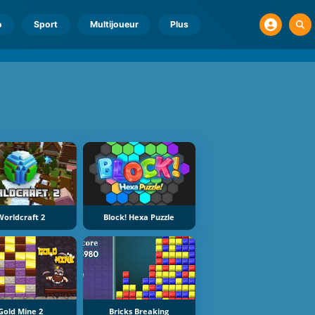
o
Sport
Multijoueur
Plus
Worldcraft 2
Block! Hexa Puzzle
Gold Mine 2
Bricks Breaking