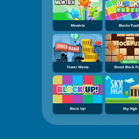
Mewtrix
Blocks Puzz
NOUVEAU
Tower Mania
Wood Block Pu
Block Up!
Sky High