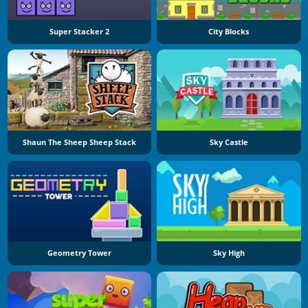
Super Stacker 2
City Blocks
Shaun The Sheep Sheep Stack
Sky Castle
Geometry Tower
Sky High