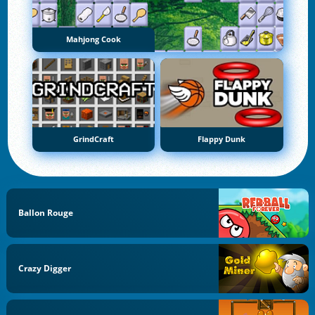
Mahjong Cook
GrindCraft
Flappy Dunk
Ballon Rouge
Crazy Digger