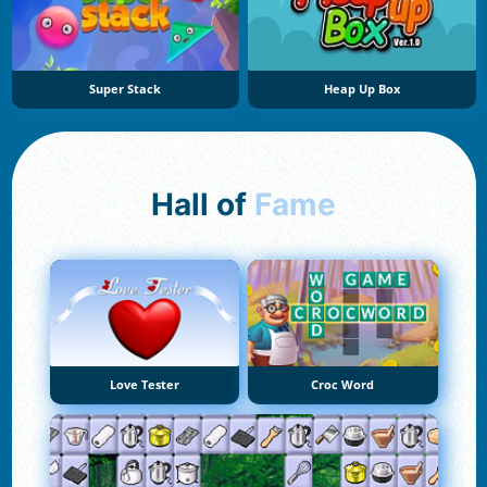
Super Stack
Heap Up Box
Hall of
Fame
Love Tester
Croc Word