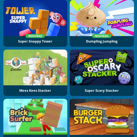
NOUVEAU
NOUVEAU
Super Snappy Tower
Dumpling Jumpling
Mees Kees Stacker
Super Scary Stacker