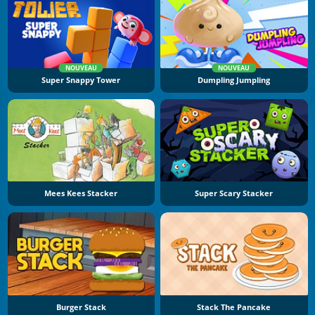
NOUVEAU
NOUVEAU
Super Snappy Tower
Dumpling Jumpling
Mees Kees Stacker
Super Scary Stacker
Burger Stack
Stack The Pancake