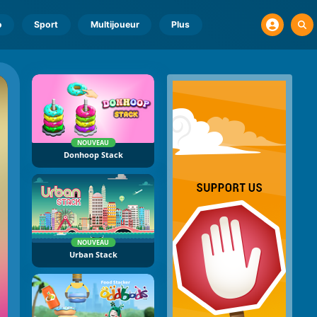
o
Sport
Multijoueur
Plus
NOUVEAU
Donhoop Stack
NOUVEAU
Urban Stack