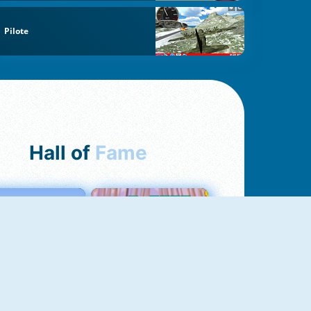
Pilote
Hall of
Fame
Love Tester
Croc Word