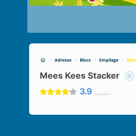
Adresse
Blocs
Empilage
Mee
Mees Kees Stacker
3.9
7
Appréciation: