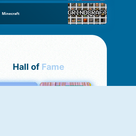
Minecraft
Hall of
Fame
Love Tester
Croc Word