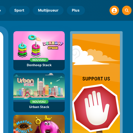
o
Sport
Multijoueur
Plus
NOUVEAU
Donhoop Stack
NOUVEAU
Urban Stack