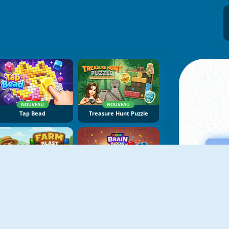
NOUVEAU
NOUVEAU
Tap Bead
Treasure Hunt Puzzle
NOUVEAU
NOUVEAU
Farm Blast
Sudoku Brain Blocks