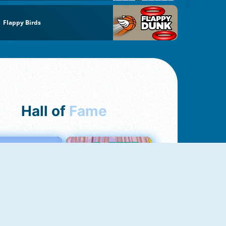
Flappy Birds
Hall of
Fame
Love Tester
Croc Word