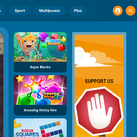
o
Sport
Multijoueur
Plus
Aqua Blocks
Amazing Sticky Hex