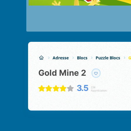
Adresse
Blocs
Puzzle Blocs
G
Gold Mine 2
3.5
234
Appréciation: