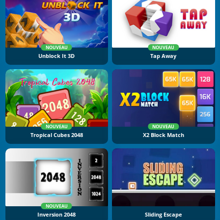
NOUVEAU
NOUVEAU
Unblock It 3D
Tap Away
NOUVEAU
NOUVEAU
Tropical Cubes 2048
X2 Block Match
NOUVEAU
Inversion 2048
Sliding Escape