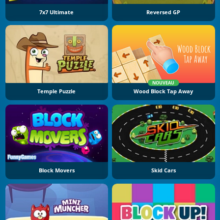
7x7 Ultimate
Reversed GP
NOUVEAU
Temple Puzzle
Wood Block Tap Away
Block Movers
Skid Cars