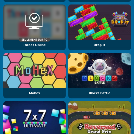
SEULEMENT SUR PC
Threes Online
Drop It
Mohex
Blocks Battle