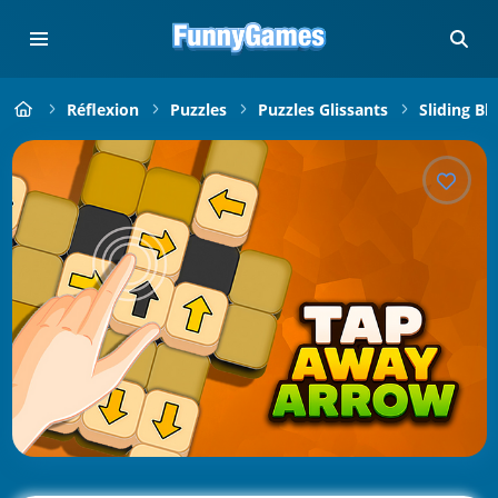
Réflexion
Puzzles
Puzzles Glissants
Sliding Bl