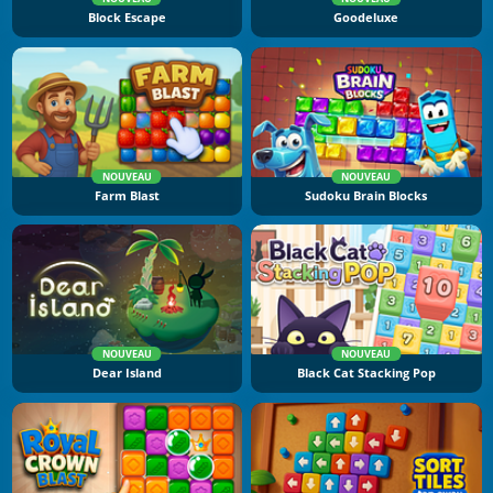
Block Escape
Goodeluxe
NOUVEAU
NOUVEAU
Farm Blast
Sudoku Brain Blocks
NOUVEAU
NOUVEAU
Dear Island
Black Cat Stacking Pop