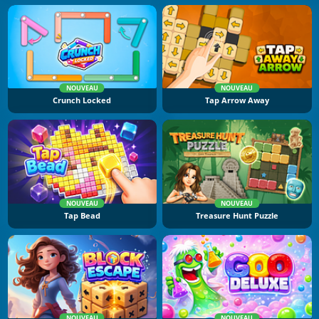
NOUVEAU
NOUVEAU
Crunch Locked
Tap Arrow Away
NOUVEAU
NOUVEAU
Tap Bead
Treasure Hunt Puzzle
NOUVEAU
NOUVEAU