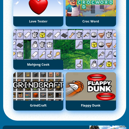
Love Tester
Croc Word
Mahjong Cook
GrindCraft
Flappy Dunk