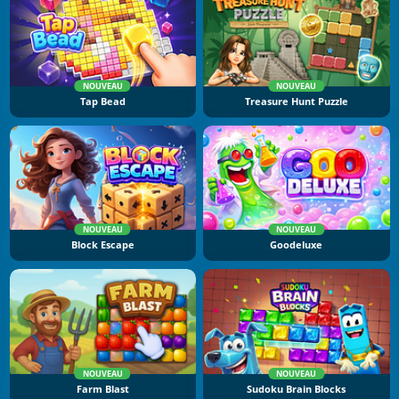
NOUVEAU
NOUVEAU
Tap Bead
Treasure Hunt Puzzle
NOUVEAU
NOUVEAU
Block Escape
Goodeluxe
NOUVEAU
NOUVEAU
Farm Blast
Sudoku Brain Blocks