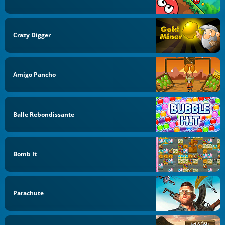
Crazy Digger
Amigo Pancho
Balle Rebondissante
Bomb It
Parachute