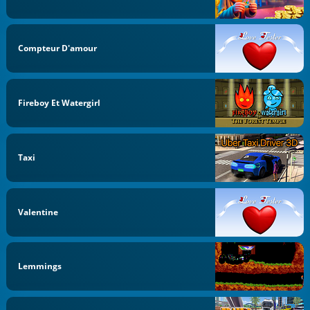
Compteur D'amour
Fireboy Et Watergirl
Taxi
Valentine
Lemmings