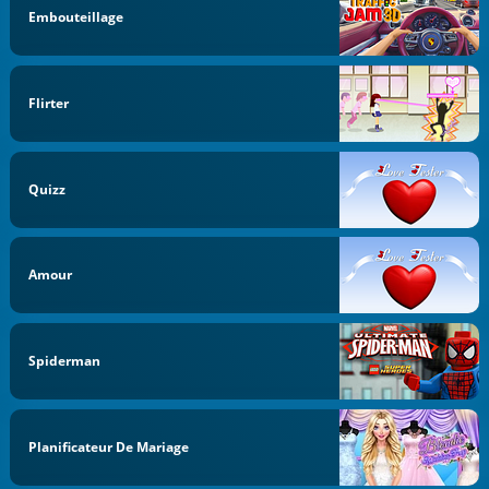
Embouteillage
Flirter
Quizz
Amour
Spiderman
Planificateur De Mariage