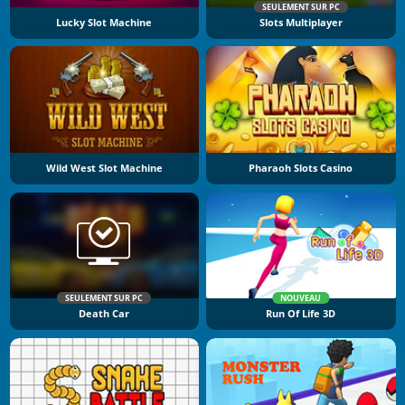
SEULEMENT SUR PC
Lucky Slot Machine
Slots Multiplayer
Wild West Slot Machine
Pharaoh Slots Casino
SEULEMENT SUR PC
NOUVEAU
Death Car
Run Of Life 3D