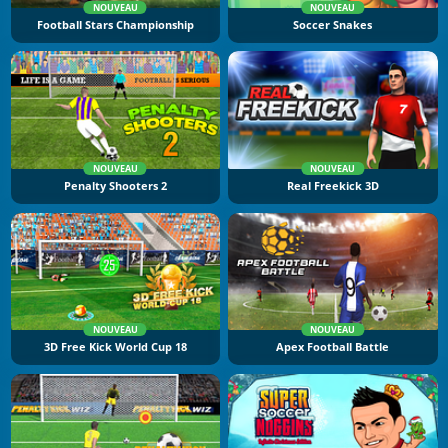
NOUVEAU
NOUVEAU
Football Stars Championship
Soccer Snakes
NOUVEAU
NOUVEAU
Penalty Shooters 2
Real Freekick 3D
NOUVEAU
NOUVEAU
3D Free Kick World Cup 18
Apex Football Battle