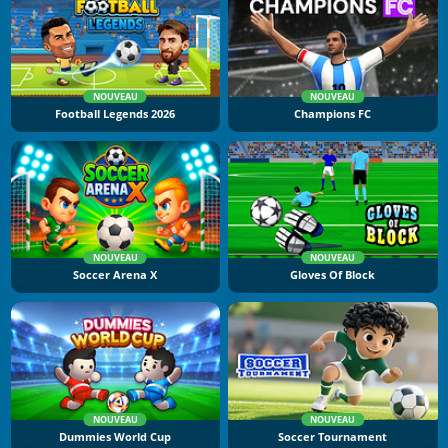
NOUVEAU
NOUVEAU
Football Legends 2026
Champions FC
NOUVEAU
NOUVEAU
Soccer Arena X
Gloves Of Block
NOUVEAU
NOUVEAU
Dummies World Cup
Soccer Tournament