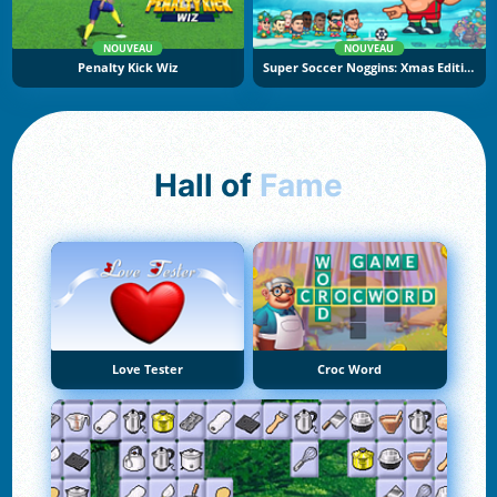
NOUVEAU
NOUVEAU
Penalty Kick Wiz
Super Soccer Noggins: Xmas Edition
Hall of
Fame
Love Tester
Croc Word