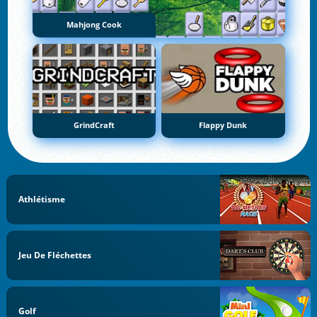
Mahjong Cook
GrindCraft
Flappy Dunk
Athlétisme
Jeu De Fléchettes
Golf