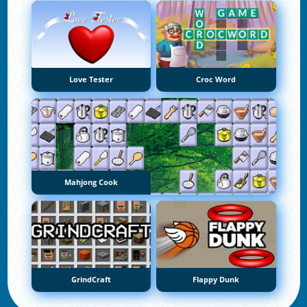
Love Tester
Croc Word
Mahjong Cook
GrindCraft
Flappy Dunk