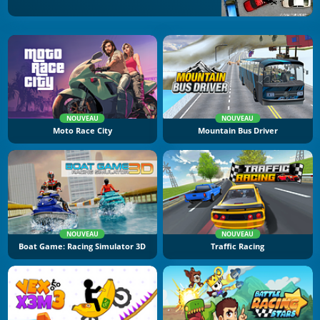
NOUVEAU
NOUVEAU
Moto Race City
Mountain Bus Driver
NOUVEAU
NOUVEAU
Boat Game: Racing Simulator 3D
Traffic Racing