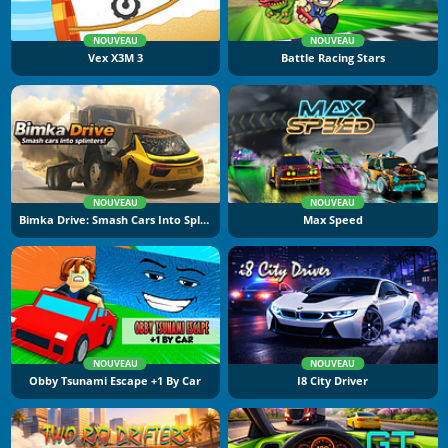
NOUVEAU
NOUVEAU
Vex X3M 3
Battle Racing Stars
NOUVEAU
NOUVEAU
Bimka Drive: Smash Cars Into Splinters
Max Speed
NOUVEAU
NOUVEAU
Obby Tsunami Escape +1 By Car
I8 City Driver