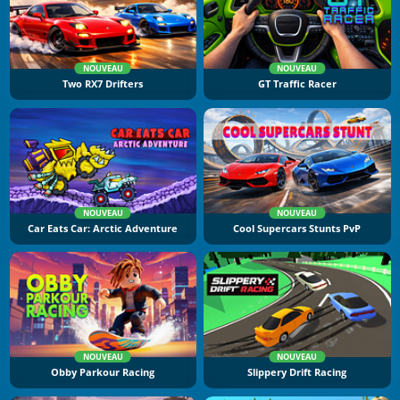
NOUVEAU
NOUVEAU
Two RX7 Drifters
GT Traffic Racer
NOUVEAU
NOUVEAU
Car Eats Car: Arctic Adventure
Cool Supercars Stunts PvP
NOUVEAU
NOUVEAU
Obby Parkour Racing
Slippery Drift Racing