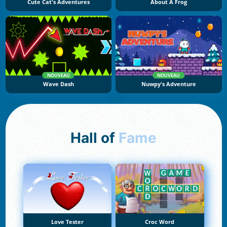
Cute Cat's Adventures
About A Frog
NOUVEAU
NOUVEAU
Wave Dash
Nuwpy's Adventure
Hall of
Fame
Love Tester
Croc Word