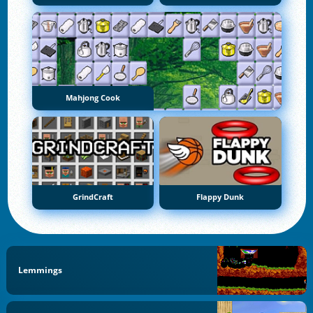
Mahjong Cook
GrindCraft
Flappy Dunk
Lemmings