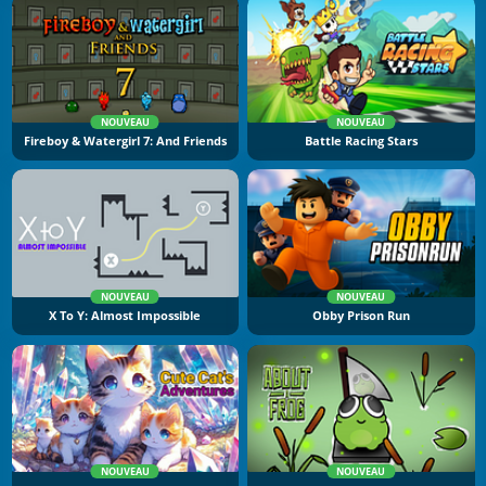
NOUVEAU
NOUVEAU
Fireboy & Watergirl 7: And Friends
Battle Racing Stars
NOUVEAU
NOUVEAU
X To Y: Almost Impossible
Obby Prison Run
NOUVEAU
NOUVEAU