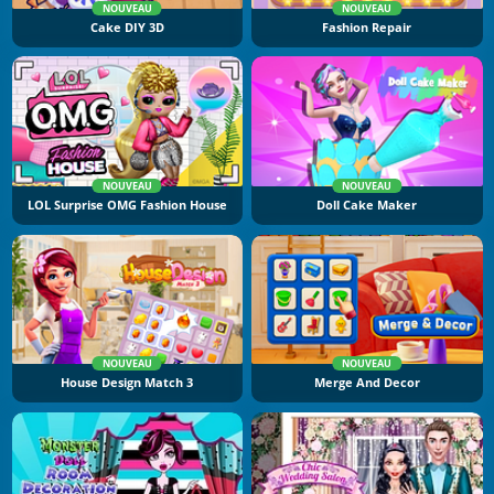
NOUVEAU
NOUVEAU
Cake DIY 3D
Fashion Repair
NOUVEAU
NOUVEAU
LOL Surprise OMG Fashion House
Doll Cake Maker
NOUVEAU
NOUVEAU
House Design Match 3
Merge And Decor