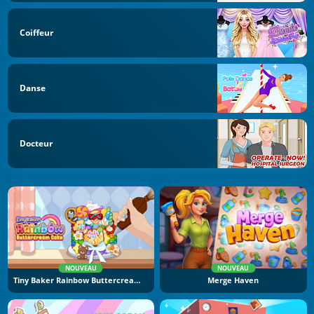
Coiffeur
Danse
Docteur
NOUVEAU
NOUVEAU
Tiny Baker Rainbow Buttercream Cake
Merge Haven