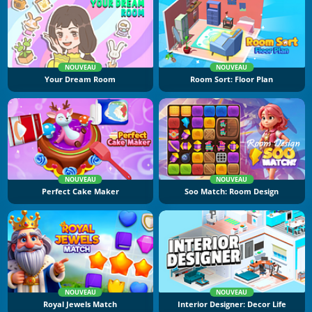
NOUVEAU
NOUVEAU
Your Dream Room
Room Sort: Floor Plan
NOUVEAU
NOUVEAU
Perfect Cake Maker
Soo Match: Room Design
NOUVEAU
NOUVEAU
Royal Jewels Match
Interior Designer: Decor Life