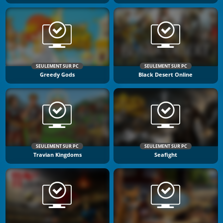
SEULEMENT SUR PC
SEULEMENT SUR PC
Greedy Gods
Black Desert Online
SEULEMENT SUR PC
SEULEMENT SUR PC
Travian Kingdoms
Seafight