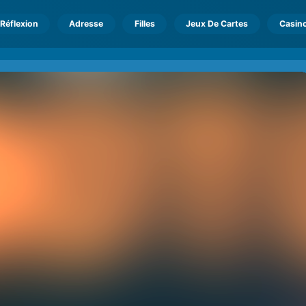
Réflexion
Adresse
Filles
Jeux De Cartes
Casin