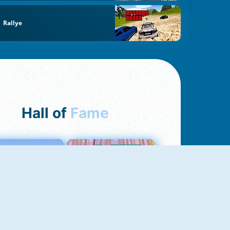
Rallye
Hall of
Fame
Love Tester
Croc Word