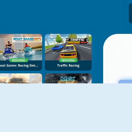
NOUVEAU
NOUVEAU
Boat Game: Racing Simulator 3D
Traffic Racing
NOUVEAU
NOUVEAU
Bimka Drive: Smash Cars Into Splinters
Max Speed