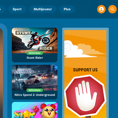
o
Sport
Multijoueur
Plus
NOUVEAU
Stunt Rider
NOUVEAU
Nitro Speed 2: Underground