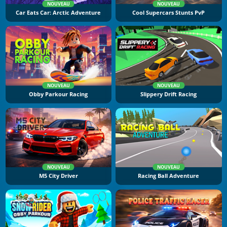
NOUVEAU
NOUVEAU
Car Eats Car: Arctic Adventure
Cool Supercars Stunts PvP
NOUVEAU
NOUVEAU
Obby Parkour Racing
Slippery Drift Racing
NOUVEAU
NOUVEAU
M5 City Driver
Racing Ball Adventure