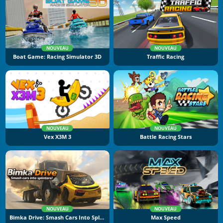
NOUVEAU
NOUVEAU
Boat Game: Racing Simulator 3D
Traffic Racing
NOUVEAU
NOUVEAU
Vex X3M 3
Battle Racing Stars
NOUVEAU
NOUVEAU
Bimka Drive: Smash Cars Into Splinters
Max Speed