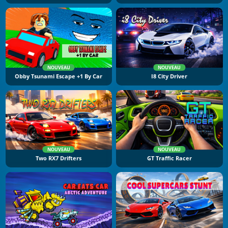
NOUVEAU
NOUVEAU
Obby Tsunami Escape +1 By Car
I8 City Driver
NOUVEAU
NOUVEAU
Two RX7 Drifters
GT Traffic Racer