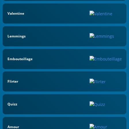
Valentine
Lemmings
Embouteillage
Flirter
Quizz
Amour