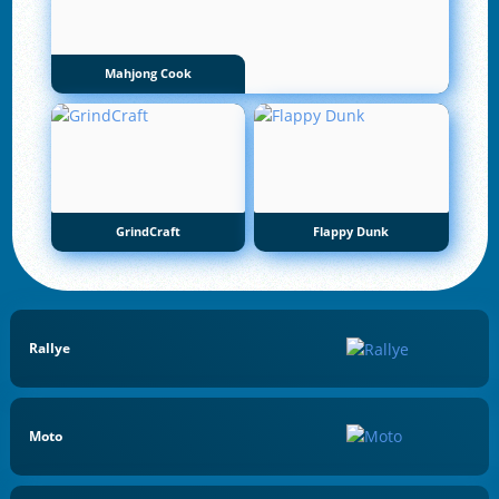
Mahjong Cook
GrindCraft
Flappy Dunk
Rallye
Moto