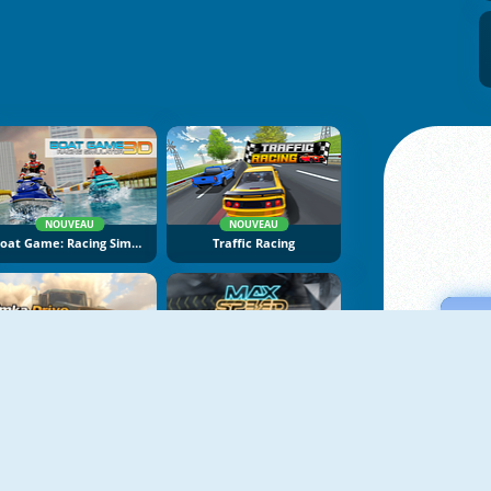
NOUVEAU
NOUVEAU
Boat Game: Racing Simulator 3D
Traffic Racing
NOUVEAU
NOUVEAU
Bimka Drive: Smash Cars Into Splinters
Max Speed