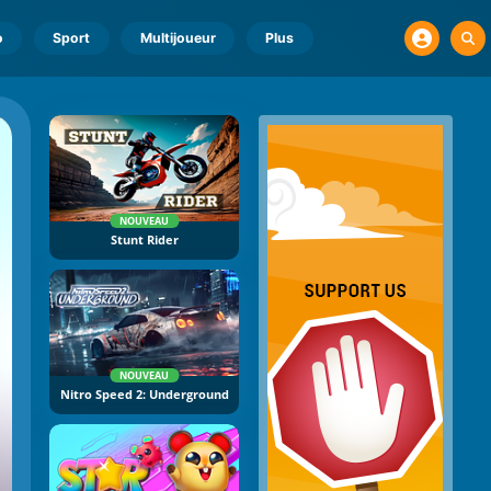
o
Sport
Multijoueur
Plus
NOUVEAU
Stunt Rider
NOUVEAU
Nitro Speed 2: Underground