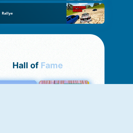
Rallye
Hall of
Fame
Love Tester
Croc Word